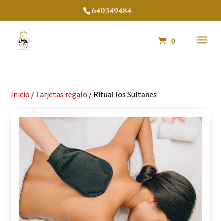
640349484
0
Inicio
/
Tarjetas regalo
/ Ritual los Sultanes