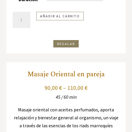
Masaje
AÑADIR AL CARRITO
Argán
Oasis
en
REGALAR
pareja
cantidad
Masaje Oriental en pareja
90,00
€
–
110,00
€
45 / 60 min
Masaje oriental con aceites perfumados, aporta
relajación y bienestar general al organismo, un viaje
a través de las esencias de los riads marroquíes