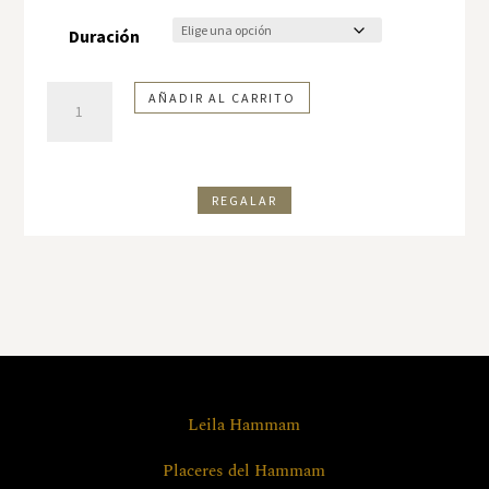
Duración
Masaje
AÑADIR AL CARRITO
Oriental
en
pareja
REGALAR
cantidad
Leila Hammam
Placeres del Hammam