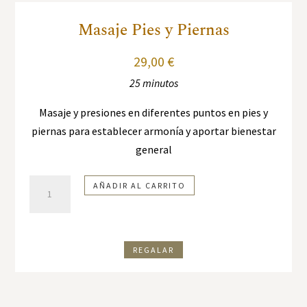
Masaje Pies y Piernas
29,00
€
25 minutos
Masaje y presiones en diferentes puntos en pies y
piernas para establecer armonía y aportar bienestar
general
Masaje
AÑADIR AL CARRITO
Pies
y
Piernas
REGALAR
cantidad