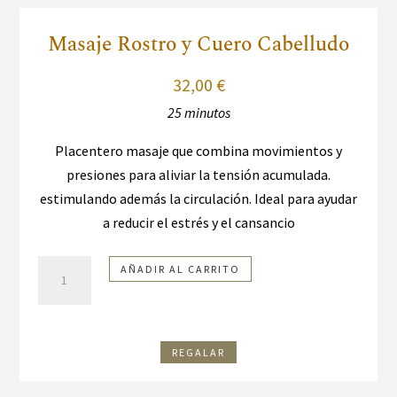
Masaje Rostro y Cuero Cabelludo
32,00
€
25 minutos
Placentero masaje que combina movimientos y
presiones para aliviar la tensión acumulada.
estimulando además la circulación. Ideal para ayudar
a reducir el estrés y el cansancio
Masaje
AÑADIR AL CARRITO
Rostro
y
Cuero
REGALAR
Cabelludo
cantidad