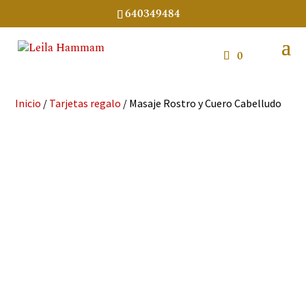
640349484
0
Inicio
/
Tarjetas regalo
/ Masaje Rostro y Cuero Cabelludo
Masaje Rostro y Cuero Cabelludo
De:
Para: